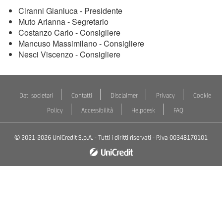
Ciranni Gianluca - Presidente
Muto Arianna - Segretario
Costanzo Carlo - Consigliere
Mancuso Massimilano - Consigliere
Nesci Viscenzo - Consigliere
Dati societari
Contatti
Disclaimer
Privacy
Cookie
Policy
Accessibilità
Helpdesk
FAQ
© 2021-2026 UniCredit S.p.A. - Tutti i diritti riservati - P.Iva 00348170101